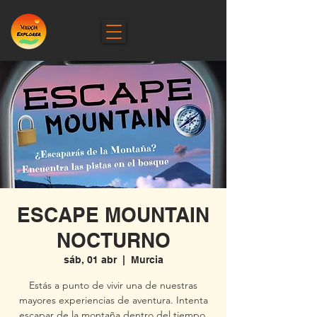
ESCAPE MOUNTAIN
NOCTURNO
sáb, 01 abr
  |  
Murcia
Estás a punto de vivir una de nuestras
mayores experiencias de aventura. Intenta
escapar de la montaña dentro del tiempo.