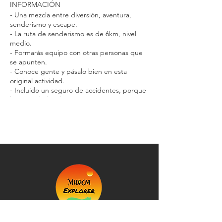
INFORMACIÓN
- Una mezcla entre diversión, aventura,
senderismo y escape.
- La ruta de senderismo es de 6km, nivel
medio.
- Formarás equipo con otras personas que
se apunten.
- Conoce gente y pásalo bien en esta
original actividad.
- Incluido un seguro de accidentes, porque
la seguridad es lo primero.
- Toda la info del tour aquí:
Info
RESERVA:
1º. Haz la reserva en esta página.
2º. Recibirás un email con todas las
instrucciones.
3º. Haz el pago de tu reserva por bizum o
transferencia.
4º. Firma el seguro de accidentes y mándalo
a info@murciaexplorer.com
5º. Revisar la hora y el punto de encuentro y
¡NOS VEMOS ALLÍ!