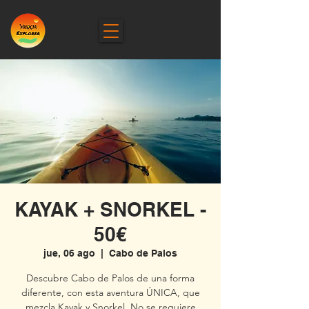
KAYAK + SNORKEL -
50€
jue, 06 ago
  |  
Cabo de Palos
Descubre Cabo de Palos de una forma
diferente, con esta aventura ÚNICA, que
mezcla Kayak y Snorkel. No se requiere