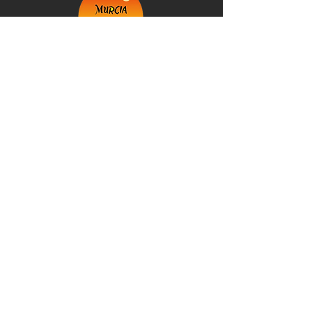
+34 623 007 504
info@murciaexplorer.com
©2026 Spain. Murcia Explorer: Empresa
inscrita en el Registro de Empresas y
Actividades Turísticas de la Región de Murcia
@Murcia Explorer 2026
Política de Privacidad