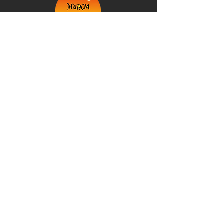
+34 623 007 504
info@murciaexplorer.com
©2026 Spain. Murcia Explorer: Empresa
inscrita en el Registro de Empresas y
Actividades Turísticas de la Región de Murcia
@Murcia Explorer 2026
Política de Privacidad