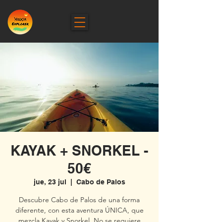
KAYAK + SNORKEL -
50€
jue, 23 jul
  |  
Cabo de Palos
Descubre Cabo de Palos de una forma
diferente, con esta aventura ÚNICA, que
mezcla Kayak y Snorkel. No se requiere