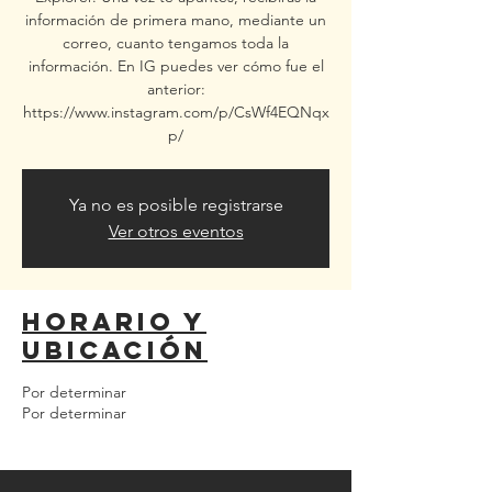
información de primera mano, mediante un
correo, cuanto tengamos toda la
información. En IG puedes ver cómo fue el
anterior:
https://www.instagram.com/p/CsWf4EQNqx
p/
Ya no es posible registrarse
Ver otros eventos
Horario y
ubicación
Por determinar
Por determinar