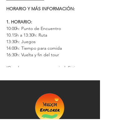
HORARIO Y MÁS INFORMACIÓN:
1. HORARIO:
10:00h: Punto de Encuentro
10.15h a 13:30h: Ruta
13:30h: Juegos
14:00h: Tiempo para comida
16:30h: Vuelta y fin del tour
(Quedarse a comer es opcinal. Si tienes que
volverte a las 14:00h puedes finalizar el tour
a esa hora)
2. MAS INFO
- Apto a partir de 12 años.
- El recorrido total es de unos 5 km
- El nivel es medio en cuanto a pendientes.
- Si sufres de vértigo, hay un tramo con
pendiente.
- Llevar calzado adecuado para senderismo.
- El precio incluye un seguro de accidentes