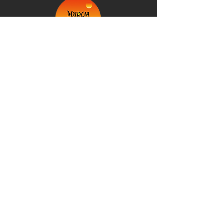
+34 623 007 504
info@murciaexplorer.com
©2026 Spain. Murcia Explorer: Empresa
inscrita en el Registro de Empresas y
Actividades Turísticas de la Región de Murcia
@Murcia Explorer 2026