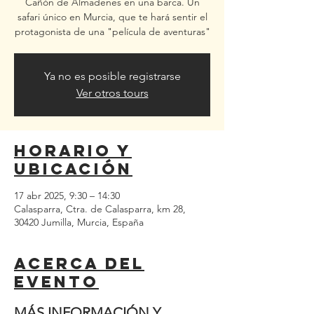
Cañón de Almadenes en una barca. Un
safari único en Murcia, que te hará sentir el
protagonista de una "película de aventuras"
Ya no es posible registrarse
Ver otros tours
Horario y
ubicación
17 abr 2025, 9:30 – 14:30
Calasparra, Ctra. de Calasparra, km 28,
30420 Jumilla, Murcia, España
Acerca del
evento
MÁS INFORMACIÓN Y 