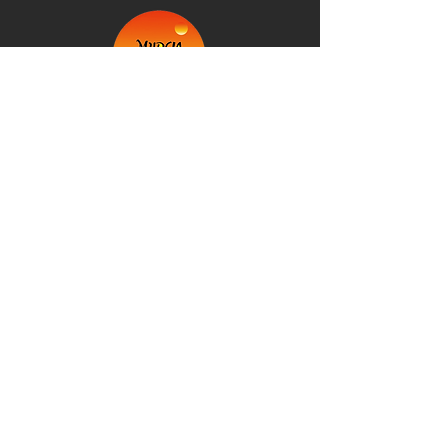
+34 623 007 504
info@murciaexplorer.com
©2026 Spain. Murcia Explorer: Empresa
inscrita en el Registro de Empresas y
Actividades Turísticas de la Región de Murcia
@Murcia Explorer 2026