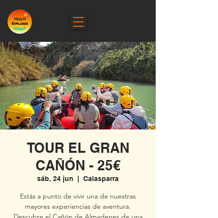
TOUR EL GRAN
CAÑÓN - 25€
sáb, 24 jun
  |  
Calasparra
Estás a punto de vivir una de nuestras
mayores experiencias de aventura.
Descubre el Cañón de Almadenes de una