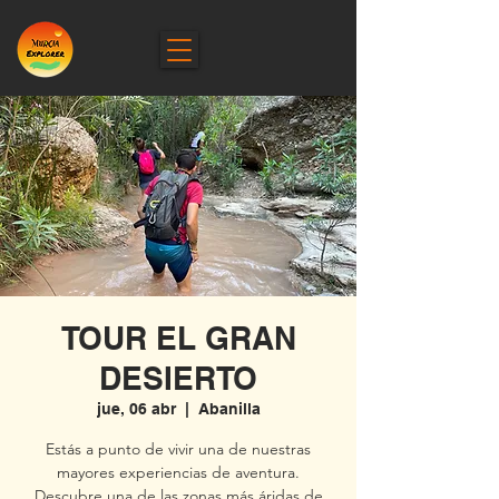
TOUR EL GRAN
DESIERTO
jue, 06 abr
  |  
Abanilla
Estás a punto de vivir una de nuestras
mayores experiencias de aventura.
Descubre una de las zonas más áridas de