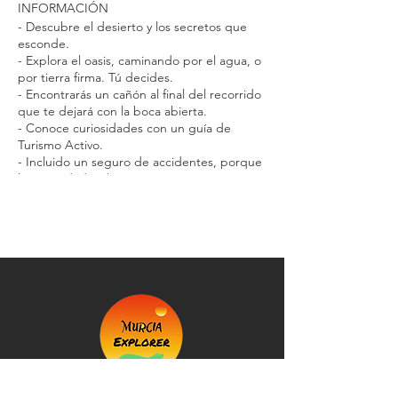
INFORMACIÓN
- Descubre el desierto y los secretos que
esconde.
- Explora el oasis, caminando por el agua, o
por tierra firma. Tú decides.
- Encontrarás un cañón al final del recorrido
que te dejará con la boca abierta.
- Conoce curiosidades con un guía de
Turismo Activo.
- Incluido un seguro de accidentes, porque
la seguridad es lo primero.
- Toda la info del tour aquÍ:
Informaciñon
INSTRUCCIONES:
1º. Haz la reserva en esta página.
2º. Recibirás un email con todas las
instrucciones.
3º. Haz el pago de tu reserva por bizum o
transferencia.
4º. Firma el seguro de accidentes y mándalo
a info@murciaexplorer.com
5º. Revisar la hora y el punto de encuentro y
¡NOS VEMOS ALLÍ!