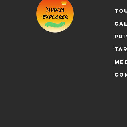
To
Ca
Pr
Ta
Me
Co