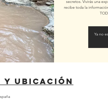
secretos. Vivirás una ex
recibe toda la informaci
TOD
Ya no es
 y ubicación
España