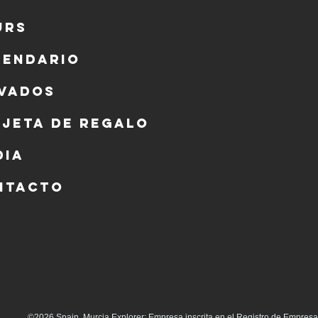
urs
lendario
ivados
rjeta de regalo
dia
ntacto
©2026 Spain. Murcia Explorer: Empresa inscrita en el Registro de Empresas