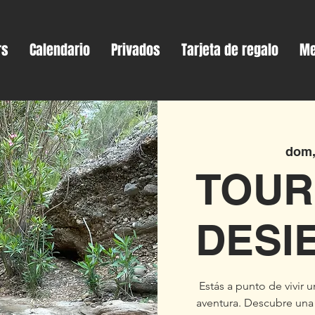
rs
Calendario
Privados
Tarjeta de regalo
Me
dom,
TOUR
DESIE
Estás a punto de vivir
aventura. Descubre una 