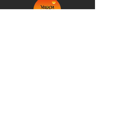
+34 623 007 504
info@murciaexplorer.com
©2026 Spain. Murcia Explorer: Empresa
inscrita en el Registro de Empresas y
Actividades Turísticas de la Región de Murcia
@Murcia Explorer 2026