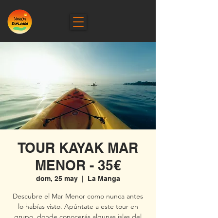
TOUR KAYAK MAR
MENOR - 35€
dom, 25 may
  |  
La Manga
Descubre el Mar Menor como nunca antes
lo habías visto. Apúntate a este tour en
grupo, donde conocerás algunas islas del