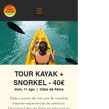
TOUR KAYAK +
SNORKEL - 40€
dom, 11 ago
  |  
Cabo de Palos
Estás a punto de vivir una de nuestras
mayores experiencias de aventura.
Descubre Cabo de Palos en esta ruta en