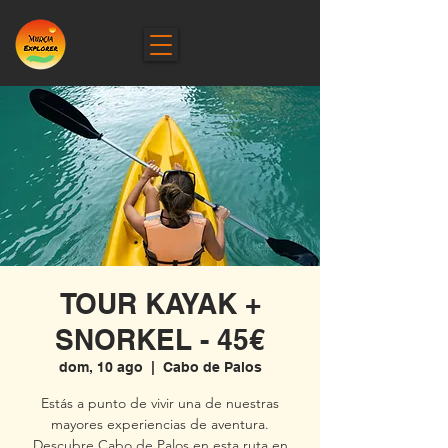
TOUR KAYAK +
SNORKEL - 45€
dom, 10 ago
  |  
Cabo de Palos
Estás a punto de vivir una de nuestras
mayores experiencias de aventura.
Descubre Cabo de Palos en esta ruta en