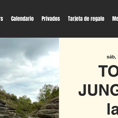
rs
Calendario
Privados
Tarjeta de regalo
Me
sáb,
T
JUNG
l