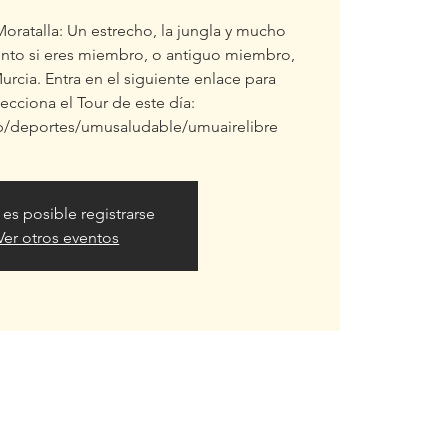
oratalla: Un estrecho, la jungla y mucho
nto si eres miembro, o antiguo miembro,
urcia. Entra en el siguiente enlace para
lecciona el Tour de este día:
b/deportes/umusaludable/umuairelibre
 es posible registrarse
Ver otros eventos