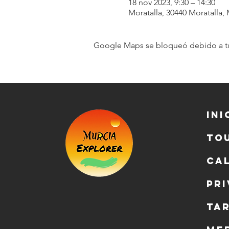
18 nov 2023, 9:30 – 14:30
Moratalla, 30440 Moratalla,
Google Maps se bloqueó debido a tus 
Ini
To
Ca
Pr
Ta