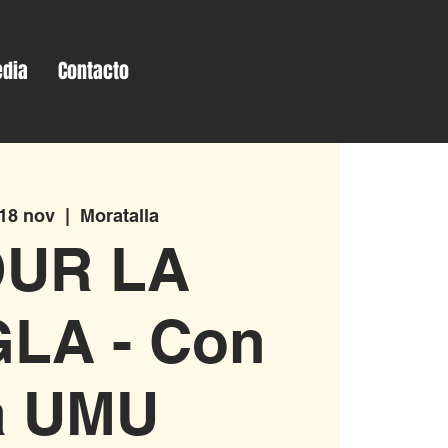
dia
Contacto
 18 nov
  |  
Moratalla
OUR LA
LA - Con
a UMU