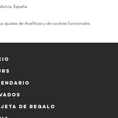
 Murcia, España
ajustes de Analíticas y de cookies funcionales.
cio
urs
lendario
ivados
rjeta de regalo