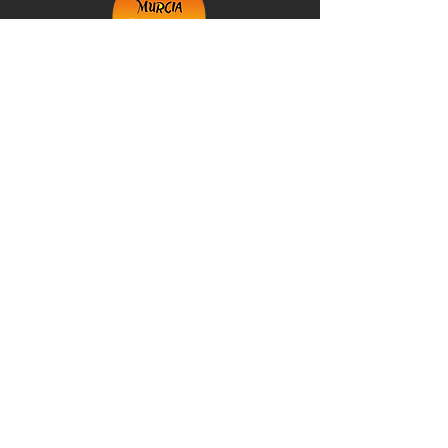
+34 623 007 504
info@murciaexplorer.com
©2026 Spain. Murcia Explorer: Empresa
inscrita en el Registro de Empresas y
Actividades Turísticas de la Región de Murcia
@Murcia Explorer 2026
Política de Privacidad