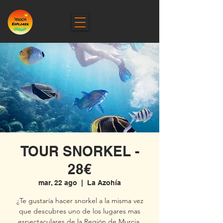
TOUR SNORKEL -
28€
mar, 22 ago
  |  
La Azohía
¿Te gustaría hacer snorkel a la misma vez
que descubres uno de los lugares mas
espectaculares de la Región de Murcia,