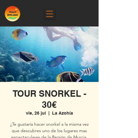
TOUR SNORKEL -
30€
vie, 26 jul
  |  
La Azohía
¿Te gustaría hacer snorkel a la misma vez
que descubres uno de los lugares mas
espectaculares de la Región de Murcia,