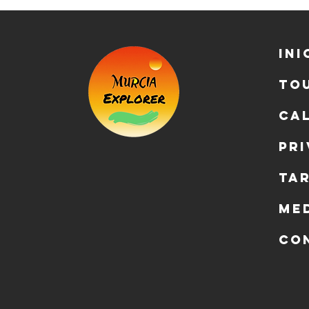
Ini
To
Ca
Pr
Ta
Me
Co