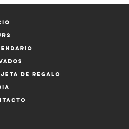
cio
urs
lendario
ivados
rjeta de regalo
dia
ntacto