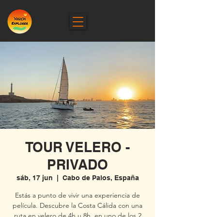
TOUR VELERO -
PRIVADO
sáb, 17 jun
  |  
Cabo de Palos, España
Estás a punto de vivir una experiencia de
película. Descubre la Costa Cálida con una
ruta en velero de 4h u 8h, en uno de los 2