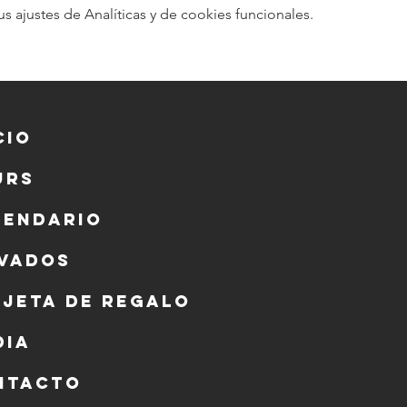
ajustes de Analíticas y de cookies funcionales.
cio
urs
lendario
ivados
rjeta de regalo
dia
ntacto