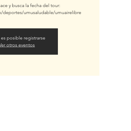
ace y busca la fecha del tour:
b/deportes/umusaludable/umuairelibre
 es posible registrarse
Ver otros eventos