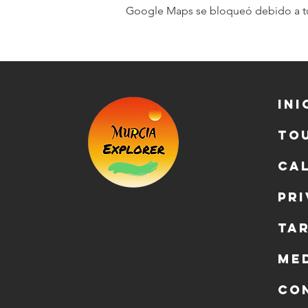
Google Maps se bloqueó debido a tus 
Ini
To
Ca
Pr
Ta
Me
Co