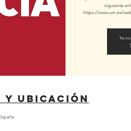
siguiente enl
https://www.um.es/we
Ya no
 y ubicación
 España