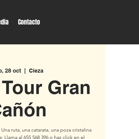
dia
Contacto
b, 28 oct
  |  
Cieza
 Tour Gran
Cañón
na ruta, una catarata, una poza cristalina
 Llama al 655 568 396 o haz click en el