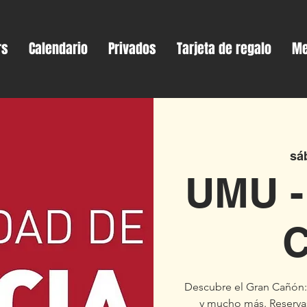
rs
Calendario
Privados
Tarjeta de regalo
Me
sá
UMU -
Descubre el Gran Cañón: U
y mucho más. Reservas: