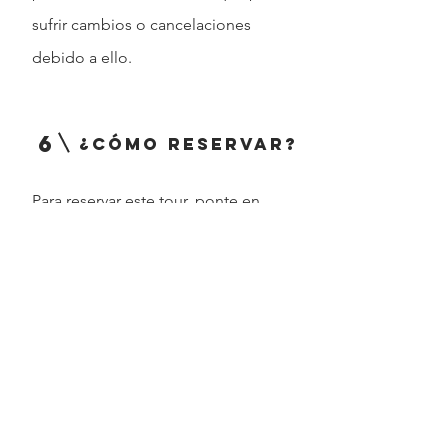
sufrir cambios o cancelaciones
debido a ello.
6
¿Cómo reservar?
Para reservar este tour, ponte en
contacto con nosotros rellenando el
formulario que puedes encontrar aquí:
FORMULARIO